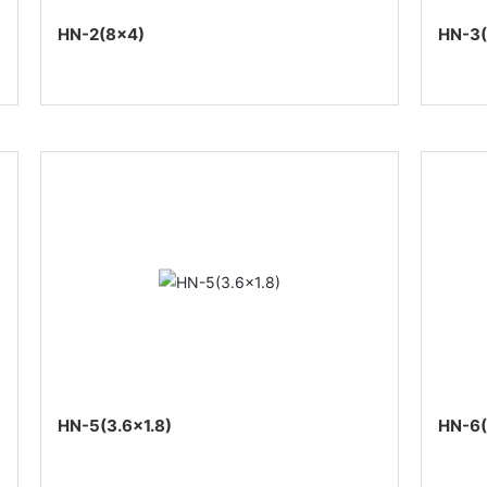
HN-2(8×4)
HN-3(
HN-5(3.6×1.8)
HN-6(