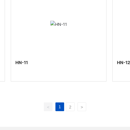
HN-11
HN-12
1
<
2
>