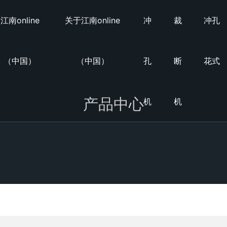
江南online
关于江南online
冲
裁
冲孔
（中国）
（中国）
孔
断
花式
产品中心
机
机