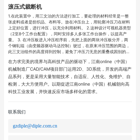
滚压式裁断机
1.在此装置中，用三文治的方法进行加工，要处理的材料经常是一整
张皮料或者是纺织品、布料等。放在冲压台上，用轮廓冲压刀在材料
上定好位置，进行冲压，以充分利用材料。 2.这种设计可视机器类型
（2至8个工作台配置），同时安排多人多张工作台操作，以提高产
量。 3. 在冲压板进入冲压程序前，先把上面的两块冲压板分开，两
个钢轧辊（由变频器驱动马达控制）驶过，在原来冲压范围的两边，
此三文治组件的高度得到控制，避免了冲压刀无意的重叠或因别的疏
忽而令机器停开，或造成冲压件粗细不均。
在力求完美的境界与高科技产品的驱动下，江南online（中国）
机械制造厂CAD/CAM项目部门运用2D、3D系统，开发的高端产
品系列，更是采用大量智能技术，自适应、人性化、免维护、自
检测，大大方便用户。以期促进江南online（中国）机械朝向高
科技工业发展，并快速反应市场多样化的需求。
联系我们
gzdiple@diple.com.cn