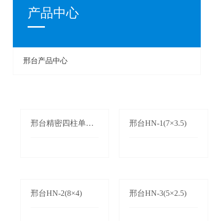
产品中心
邢台产品中心
邢台精密四柱单双
邢台HN-1(7×3.5)
边自动送料机
邢台HN-2(8×4)
邢台HN-3(5×2.5)