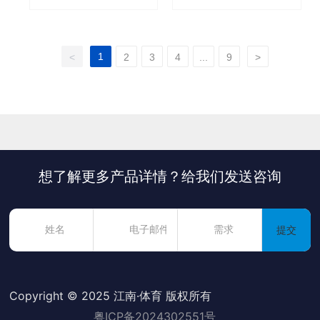
1
<
2
3
4
...
9
>
想了解更多产品详情？给我们发送咨询
提交
Copyright © 2025 江南·体育 版权所有
粤ICP备2024302551号