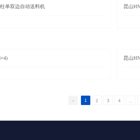
四柱单双边自动送料机
昆山HN-
×4)
昆山HN-
1
<
2
3
4
...