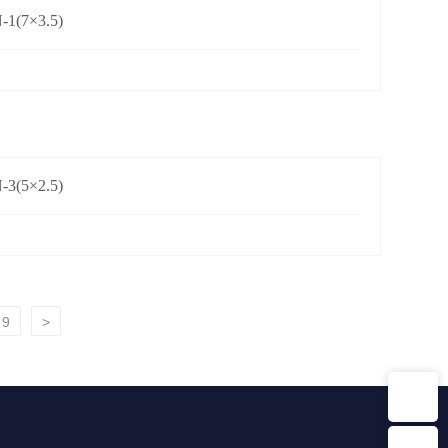
1(7×3.5)
3(5×2.5)
9
>