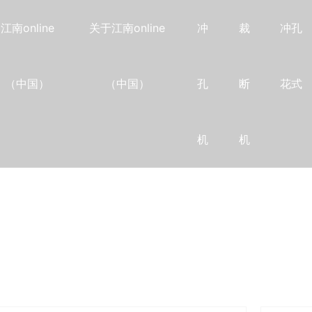
江南online
关于江南online
冲
裁
冲孔
（中国）
（中国）
孔
断
花式
机
机