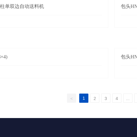
四柱单双边自动送料机
包头HN-
×4)
包头HN-
1
<
2
3
4
...