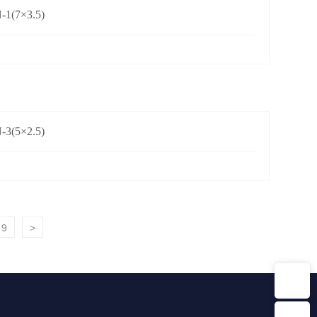
1(7×3.5)
3(5×2.5)
9
>