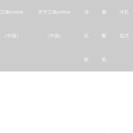
江南online
关于江南online
冲
裁
冲孔
（中国）
（中国）
孔
断
花式
机
机